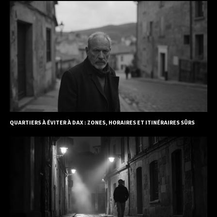
QUARTIERS À ÉVITER À DAX : ZONES, HORAIRES ET ITINÉRAIRES SÛRS