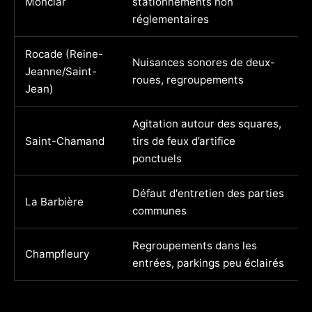
Monclar
stationnements non
S
réglementaires
Rocade (Reine-
Nuisances sonores de deux-
Jeanne/Saint-
F
roues, regroupements
Jean)
Agitation autour des squares,
Saint-Chamand
tirs de feux d’artifice
É
ponctuels
Défaut d'entretien des parties
La Barbière
N
communes
Regroupements dans les
Champfleury
S
entrées, parkings peu éclairés