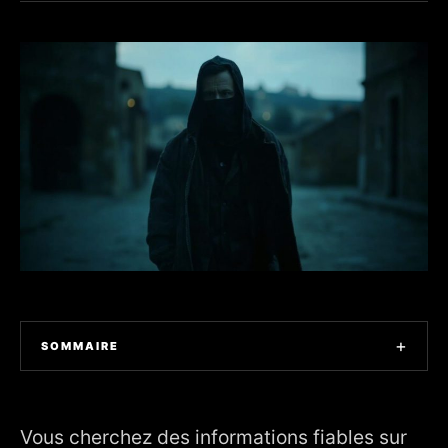
+
SOMMAIRE
1. Carte locale des secteurs demandant une attention
particulière
Vous cherchez des informations fiables sur
2. Chiffres-clés du contexte local