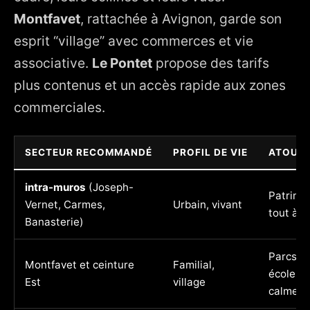
Montfavet
, rattachée à Avignon, garde son
esprit “village” avec commerces et vie
associative.
Le Pontet
propose des tarifs
plus contenus et un accès rapide aux zones
commerciales.
SECTEUR RECOMMANDÉ
PROFIL DE VIE
ATOUT
intra-muros
(Joseph-
Patrimo
Vernet, Carmes,
Urbain, vivant
tout à p
Banasterie)
Parcs,
Montfavet et ceinture
Familial,
écoles,
Est
village
calme