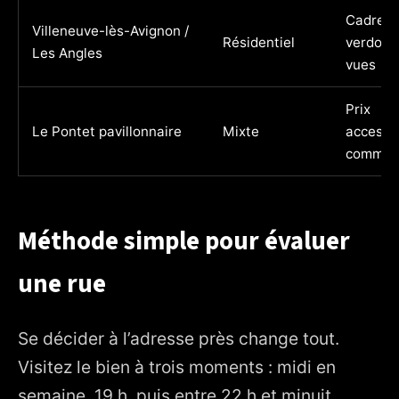
Cadre
Villeneuve-lès-Avignon /
Résidentiel
verdoya
Les Angles
vues
Prix
Le Pontet pavillonnaire
Mixte
accessib
commer
Méthode simple pour évaluer
une rue
Se décider à l’adresse près change tout.
Visitez le bien à trois moments : midi en
semaine, 19 h, puis entre 22 h et minuit.