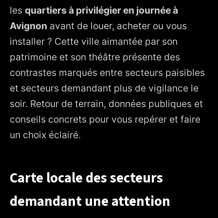
les
quartiers à privilégier en journée à
3. Contexte urbain : observations de terrain
Avignon
avant de louer, acheter ou vous
4. Quartiers et communes prisés pour une installation
installer ? Cette ville aimantée par son
5. Méthode simple pour évaluer une rue
patrimoine et son théâtre présente des
contrastes marqués entre secteurs paisibles
6. Se déplacer sereinement : axes et horaires
et secteurs demandant plus de vigilance le
7. Repères immobiliers et vie quotidienne
soir. Retour de terrain, données publiques et
8. Comparaisons régionales et continuité de lecture
conseils concrets pour vous repérer et faire
9. Checklist rapide avant de signer
un choix éclairé.
10. Ce qu’il faut retenir pour une installation réussie
Carte locale des secteurs
demandant une attention